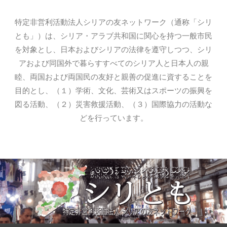
特定非営利活動法人シリアの友ネットワーク（通称「シリ
とも」）は、シリア・アラブ共和国に関心を持つ一般市民
を対象とし、日本およびシリアの法律を遵守しつつ、シリ
アおよび同国外で暮らすすべてのシリア人と日本人の親
睦、両国および両国民の友好と親善の促進に資することを
目的とし、（１）学術、文化、芸術又はスポーツの振興を
図る活動、（２）災害救援活動、（３）国際協力の活動な
どを行っています。