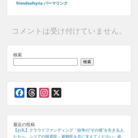
e
a
s
e
gr
friendsofsyria
パーマリンク
b
d
A
n
a
o
s
p
g
m
o
p
er
コメントは受け付けていません。
k
検索
検索
Facebook
Threads
Instagram
X
最近の投稿
【お礼】クラウドファンディング「紛争の“その後”を生きる人
たちへ。シリアの帰還民・避難民を共に支えてください」終