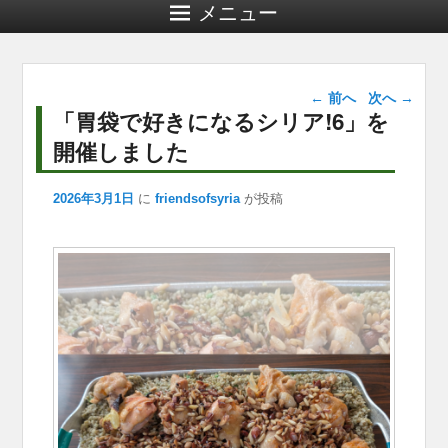
メニュー
投稿ナビゲー
←
前へ
次へ
→
ション
「胃袋で好きになるシリア!6」を
開催しました
2026年3月1日
に
friendsofsyria
が投稿