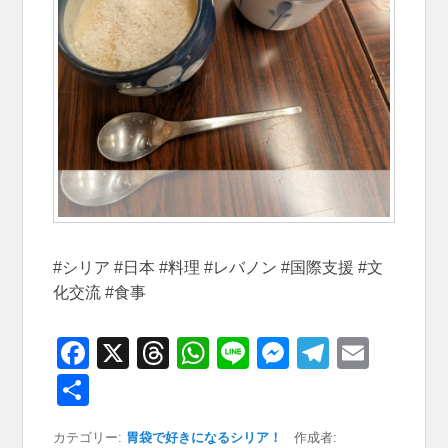
#シリア #日本 #料理 #レバノン #国際支援 #文
化交流 #食事
F
X
T
W
Li
M
T
E
a
hr
h
n
e
el
m
共
c
e
at
e
ss
e
ail
有
カテゴリー:
胃袋で好きになるシリア！
作成者: