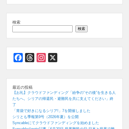
b
d
A
n
a
o
s
p
g
m
o
p
er
検索
検索
k
Facebook
Threads
Instagram
X
最近の投稿
【お礼】クラウドファンディング「紛争の“その後”を生きる人
たちへ。シリアの帰還民・避難民を共に支えてください」終
了
「胃袋で好きになるシリア!」7を開催しました
シリとも季報第9号（2026年夏）を公開
Syncableにてクラウドファンディングを始めました
Syncableのnote記事「6月20日 世界難民の日:日本と世界で難