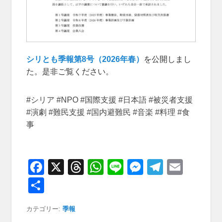
シリとも季報第8号（2026年春）
を公開しまし
た。是非ご覧ください。
#シリア #NPO #国際支援 #日本語 #被災者支援
#演劇 #難民支援 #国内避難民 #音楽 #料理 #食
事
F
X
T
W
Li
M
T
E
a
hr
h
n
e
el
m
共
c
e
at
e
ss
e
ail
有
カテゴリー:
季報
e
a
s
e
gr