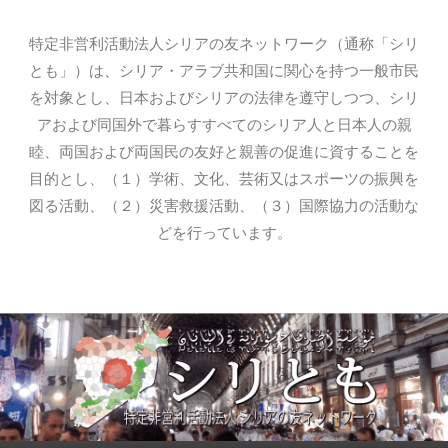
特定非営利活動法人シリアの友ネットワーク（通称「シリ
とも」）は、シリア・アラブ共和国に関心を持つ一般市民
を対象とし、日本およびシリアの法律を遵守しつつ、シリ
アおよび同国外で暮らすすべてのシリア人と日本人の親
睦、両国および両国民の友好と親善の促進に資することを
目的とし、（１）学術、文化、芸術又はスポーツの振興を
図る活動、（２）災害救援活動、（３）国際協力の活動な
どを行っています。