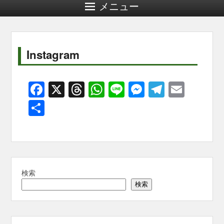
メニュー
Instagram
F
X
T
W
Li
M
T
E
a
hr
h
n
e
el
m
共
c
e
at
e
ss
e
ail
有
e
a
s
e
gr
b
d
A
n
a
o
s
p
g
m
検索
o
p
er
検索
k