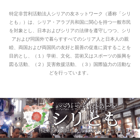
特定非営利活動法人シリアの友ネットワーク（通称「シリ
とも」）は、シリア・アラブ共和国に関心を持つ一般市民
を対象とし、日本およびシリアの法律を遵守しつつ、シリ
アおよび同国外で暮らすすべてのシリア人と日本人の親
睦、両国および両国民の友好と親善の促進に資することを
目的とし、（１）学術、文化、芸術又はスポーツの振興を
図る活動、（２）災害救援活動、（３）国際協力の活動な
どを行っています。