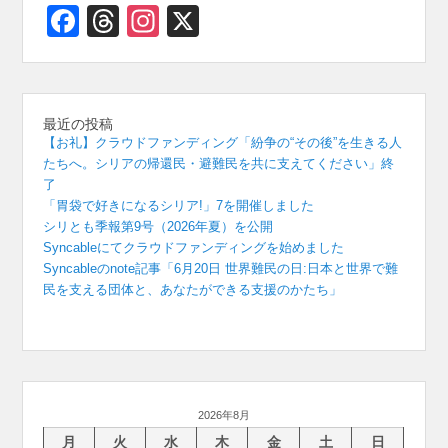
Facebook
Threads
Instagram
X
最近の投稿
【お礼】クラウドファンディング「紛争の“その後”を生きる人
たちへ。シリアの帰還民・避難民を共に支えてください」終
了
「胃袋で好きになるシリア!」7を開催しました
シリとも季報第9号（2026年夏）を公開
Syncableにてクラウドファンディングを始めました
Syncableのnote記事「6月20日 世界難民の日:日本と世界で難
民を支える団体と、あなたができる支援のかたち」
2026年8月
月
火
水
木
金
土
日