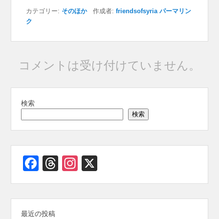
c
e
at
e
ss
e
ail
有
カテゴリー:
そのほか
作成者:
friendsofsyria
パーマリン
e
a
s
e
gr
ク
b
d
A
n
a
o
s
p
g
m
o
p
er
コメントは受け付けていません。
k
検索
検索
Facebook
Threads
Instagram
X
最近の投稿