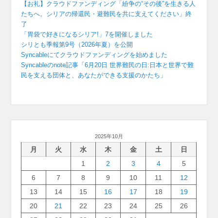
【お礼】クラウドファンディング「紛争の“その後”を生きる人
たちへ。シリアの帰還民・避難民を共に支えてください」終
了
「胃袋で好きになるシリア!」7を開催しました
シリとも季報第9号（2026年夏）を公開
Syncableにてクラウドファンディングを始めました
Syncableのnote記事「6月20日 世界難民の日:日本と世界で難
民を支える団体と、あなたができる支援のかたち」
2025年10月
月
火
水
木
金
土
日
1
2
3
4
5
6
7
8
9
10
11
12
13
14
15
16
17
18
19
20
21
22
23
24
25
26