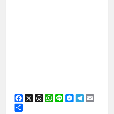
F
X
T
W
Li
M
T
E
a
hr
h
n
e
el
m
共