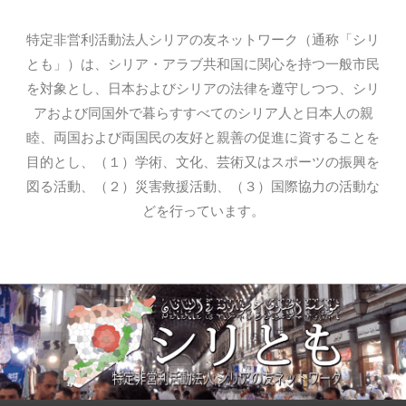
特定非営利活動法人シリアの友ネットワーク（通称「シリ
とも」）は、シリア・アラブ共和国に関心を持つ一般市民
を対象とし、日本およびシリアの法律を遵守しつつ、シリ
アおよび同国外で暮らすすべてのシリア人と日本人の親
睦、両国および両国民の友好と親善の促進に資することを
目的とし、（１）学術、文化、芸術又はスポーツの振興を
図る活動、（２）災害救援活動、（３）国際協力の活動な
どを行っています。