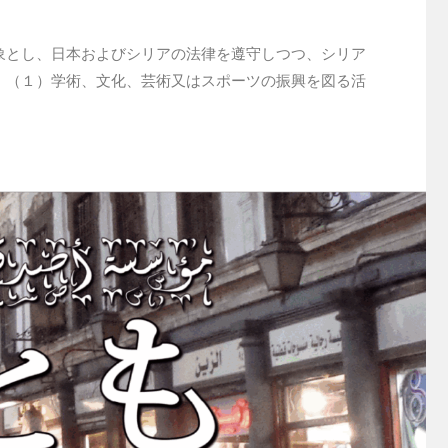
象とし、日本およびシリアの法律を遵守しつつ、シリア
、（１）学術、文化、芸術又はスポーツの振興を図る活