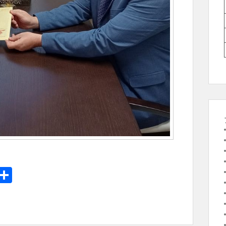
E
共
m
有
il