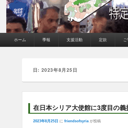
メ
ホーム
季報
支援活動
定款
ご
イ
ン
メ
ニ
ュ
ー
日:
2023年8月25日
在日本シリア大使館に3度目の義
2023年8月25日
に
friendsofsyria
が投稿