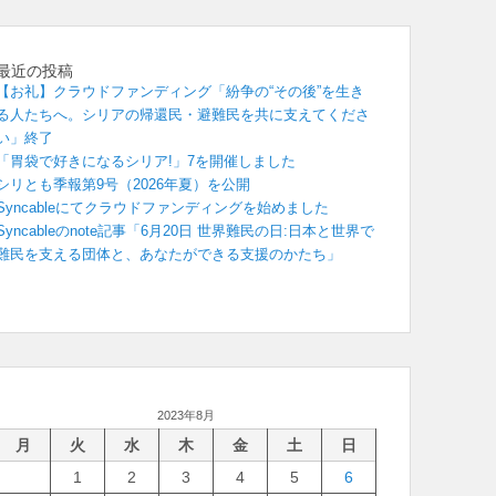
最近の投稿
【お礼】クラウドファンディング「紛争の“その後”を生き
る人たちへ。シリアの帰還民・避難民を共に支えてくださ
い」終了
「胃袋で好きになるシリア!」7を開催しました
シリとも季報第9号（2026年夏）を公開
Syncableにてクラウドファンディングを始めました
Syncableのnote記事「6月20日 世界難民の日:日本と世界で
難民を支える団体と、あなたができる支援のかたち」
2023年8月
月
火
水
木
金
土
日
1
2
3
4
5
6