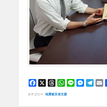
F
X
T
W
Li
M
T
a
hr
h
n
e
el
カテゴリー:
地震被災者支援
c
e
at
e
ss
e
a
e
a
s
e
gr