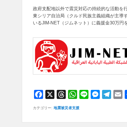
政府支配地以外で震災対応の持続的な活動を行
東シリア自治局（クルド民族主義組織が主導
いるJIM-NET（ジムネット）に義援金
3
0万円
F
X
T
W
Li
M
T
a
hr
h
n
e
el
カテゴリー:
地震被災者支援
c
e
at
e
ss
e
a
e
a
s
e
gr