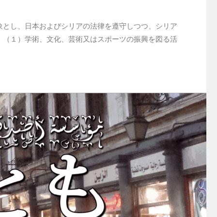
象とし、日本およびシリアの法律を遵守しつつ、シリア
、（１）学術、文化、芸術又はスポーツの振興を図る活