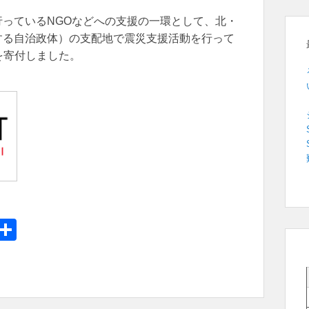
っているNGOなどへの支援の一環として、北・
する自治政体）の支配地で震災支援活動を行って
を寄付しました。
E
共
m
有
il