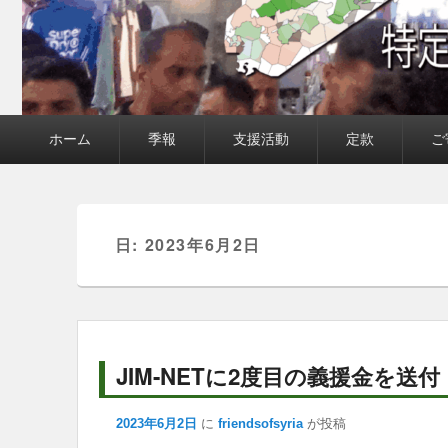
メ
ホーム
季報
支援活動
定款
ご
イ
ン
メ
ニ
ュ
ー
日:
2023年6月2日
JIM-NETに2度目の義援金を送付
2023年6月2日
に
friendsofsyria
が投稿