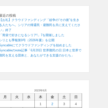
最近の投稿
【お礼】クラウドファンディング「紛争の“その後”を生き
る人たちへ。シリアの帰還民・避難民を共に支えてくださ
い」終了
「胃袋で好きになるシリア!」7を開催しました
シリとも季報第9号（2026年夏）を公開
Syncableにてクラウドファンディングを始めました
Syncableのnote記事「6月20日 世界難民の日:日本と世界で
難民を支える団体と、あなたができる支援のかたち」
2023年6月
月
火
水
木
金
土
日
1
2
3
4