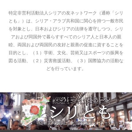
特定非営利活動法人シリアの友ネットワーク（通称「シリ
とも」）は、シリア・アラブ共和国に関心を持つ一般市民
を対象とし、日本およびシリアの法律を遵守しつつ、シリ
アおよび同国外で暮らすすべてのシリア人と日本人の親
睦、両国および両国民の友好と親善の促進に資することを
目的とし、（１）学術、文化、芸術又はスポーツの振興を
図る活動、（２）災害救援活動、（３）国際協力の活動な
どを行っています。