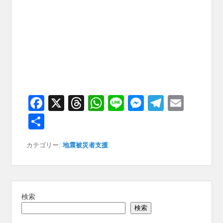
F
X
T
W
Li
M
T
E
a
hr
h
n
e
el
m
共
c
e
at
e
ss
e
ail
有
カテゴリー:
地震被災者支援
e
a
s
e
gr
b
d
A
n
a
o
s
p
g
m
o
p
er
検索
検索
k