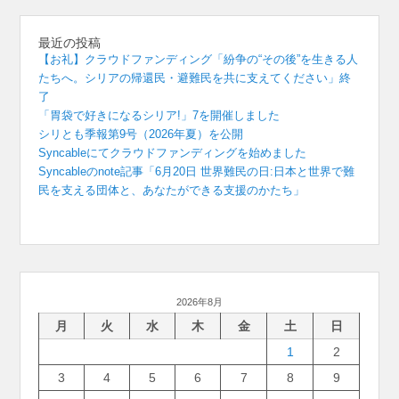
最近の投稿
【お礼】クラウドファンディング「紛争の“その後”を生きる人
たちへ。シリアの帰還民・避難民を共に支えてください」終
了
「胃袋で好きになるシリア!」7を開催しました
シリとも季報第9号（2026年夏）を公開
Syncableにてクラウドファンディングを始めました
Syncableのnote記事「6月20日 世界難民の日:日本と世界で難
民を支える団体と、あなたができる支援のかたち」
2026年8月
月
火
水
木
金
土
日
1
2
3
4
5
6
7
8
9