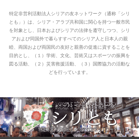
特定非営利活動法人シリアの友ネットワーク（通称「シリ
とも」）は、シリア・アラブ共和国に関心を持つ一般市民
を対象とし、日本およびシリアの法律を遵守しつつ、シリ
アおよび同国外で暮らすすべてのシリア人と日本人の親
睦、両国および両国民の友好と親善の促進に資することを
目的とし、（１）学術、文化、芸術又はスポーツの振興を
図る活動、（２）災害救援活動、（３）国際協力の活動な
どを行っています。