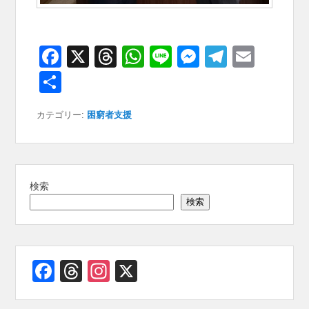
F
X
T
W
Li
M
T
E
a
hr
h
n
e
el
m
共
c
e
at
e
ss
e
ail
有
カテゴリー:
困窮者支援
e
a
s
e
gr
b
d
A
n
a
o
s
p
g
m
o
p
er
検索
検索
k
Facebook
Threads
Instagram
X