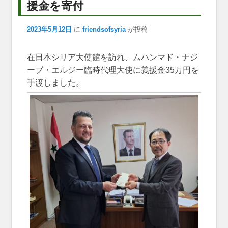
k
援金を寄付
2023年5月12日
に
friendsofsyria
が投稿
在日本シリア大使館を訪れ、ムハンマド・ナジ
ーブ・エルジー臨時代理大使に義援金35万円を
手渡しました。