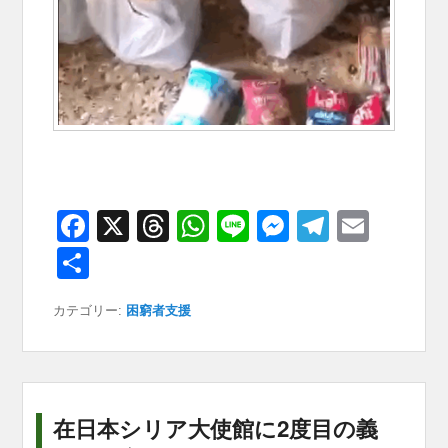
F
X
T
W
Li
M
T
E
a
hr
h
n
e
el
m
共
c
e
at
e
ss
e
ail
有
カテゴリー:
困窮者支援
e
a
s
e
gr
b
d
A
n
a
o
s
p
g
m
o
p
er
在日本シリア大使館に2度目の義