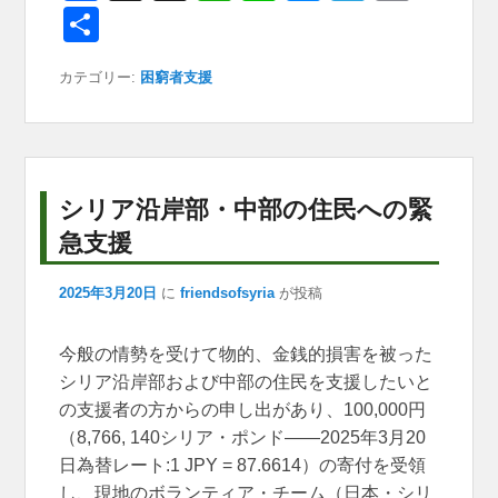
a
hr
h
n
e
el
m
共
c
e
at
e
ss
e
ail
有
カテゴリー:
困窮者支援
e
a
s
e
gr
b
d
A
n
a
o
s
p
g
m
o
p
er
シリア沿岸部・中部の住民への緊
k
急支援
2025年3月20日
に
friendsofsyria
が投稿
今般の情勢を受けて物的、金銭的損害を被った
シリア沿岸部および中部の住民を支援したいと
の支援者の方からの申し出があり、100,000円
（8,766, 140シリア・ポンド――2025年3月20
日為替レート:1 JPY = 87.6614）の寄付を受領
し、現地のボランティア・チーム（日本・シリ