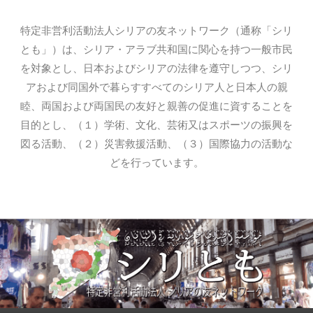
特定非営利活動法人シリアの友ネットワーク（通称「シリ
とも」）は、シリア・アラブ共和国に関心を持つ一般市民
を対象とし、日本およびシリアの法律を遵守しつつ、シリ
アおよび同国外で暮らすすべてのシリア人と日本人の親
睦、両国および両国民の友好と親善の促進に資することを
目的とし、（１）学術、文化、芸術又はスポーツの振興を
図る活動、（２）災害救援活動、（３）国際協力の活動な
どを行っています。