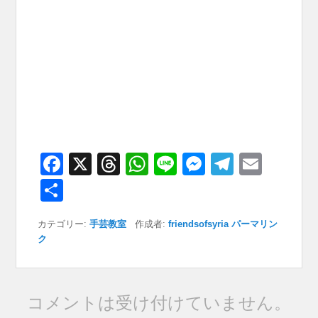
F
X
T
W
Li
M
T
E
a
hr
h
n
e
el
m
共
c
e
at
e
ss
e
ail
有
カテゴリー:
手芸教室
作成者:
friendsofsyria
パーマリン
e
a
s
e
gr
ク
b
d
A
n
a
o
s
p
g
m
o
p
er
コメントは受け付けていません。