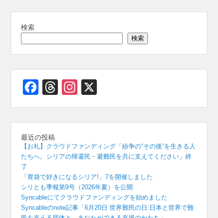
k
検索
検索
Facebook
Threads
Instagram
X
最近の投稿
【お礼】クラウドファンディング「紛争の“その後”を生きる人
たちへ。シリアの帰還民・避難民を共に支えてください」終
了
「胃袋で好きになるシリア!」7を開催しました
シリとも季報第9号（2026年夏）を公開
Syncableにてクラウドファンディングを始めました
Syncableのnote記事「6月20日 世界難民の日:日本と世界で難
民を支える団体と、あなたができる支援のかたち」