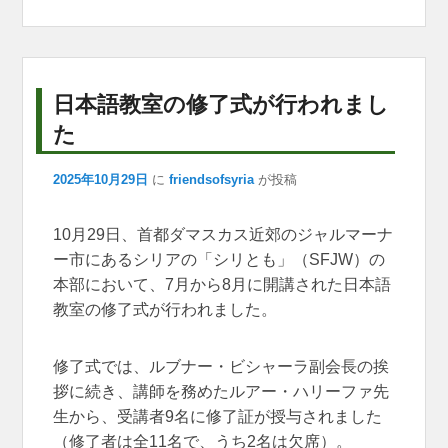
b
d
A
n
a
o
s
p
g
m
o
p
er
日本語教室の修了式が行われまし
k
た
2025年10月29日
に
friendsofsyria
が投稿
10月29日、首都ダマスカス近郊のジャルマーナ
ー市にあるシリアの「シリとも」（SFJW）の
本部において、7月から8月に開講された日本語
教室の修了式が行われました。
修了式では、ルブナー・ビシャーラ副会長の挨
拶に続き、講師を務めたルアー・ハリーファ先
生から、受講者9名に修了証が授与されました
（修了者は全11名で、うち2名は欠席）。