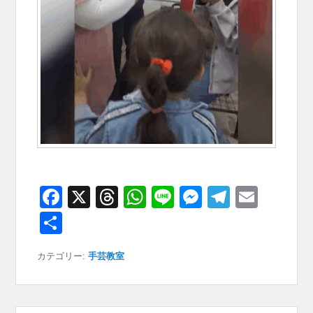
F
X
T
W
Li
M
T
E
a
hr
h
n
e
el
m
共
c
e
at
e
ss
e
ail
有
カテゴリー:
手芸教室
e
a
s
e
gr
b
d
A
n
a
o
s
p
g
m