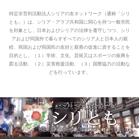
特定非営利活動法人シリアの友ネットワーク（通称「シリ
とも」）は、シリア・アラブ共和国に関心を持つ一般市民
を対象とし、日本およびシリアの法律を遵守しつつ、シリ
アおよび同国外で暮らすすべてのシリア人と日本人の親
睦、両国および両国民の友好と親善の促進に資することを
目的とし、（１）学術、文化、芸術又はスポーツの振興を
図る活動、（２）災害救援活動、（３）国際協力の活動な
どを行っています。