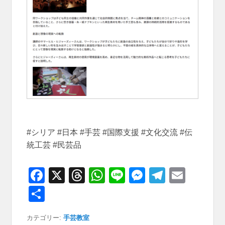
#シリア #日本 #手芸 #国際支援 #文化交流 #伝
統工芸 #民芸品
F
X
T
W
Li
M
T
E
a
hr
h
n
e
el
m
共
c
e
at
e
ss
e
ail
有
カテゴリー:
手芸教室
e
a
s
e
gr