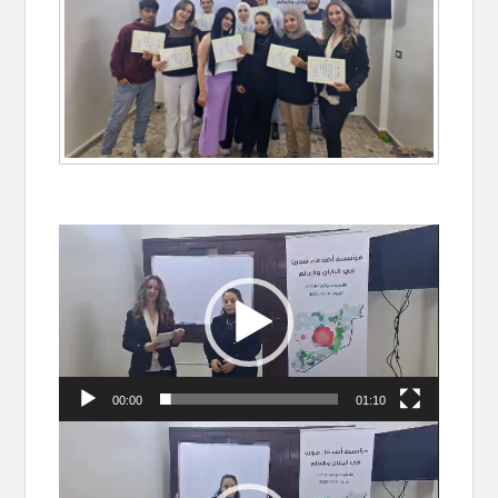
動
画
プ
レ
ー
ヤ
00:00
01:10
ー
動
画
プ