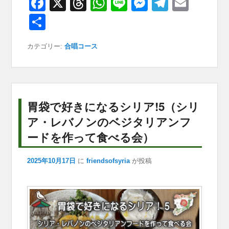
F
X
T
W
Li
M
T
E
a
hr
h
n
e
el
m
共
c
e
at
e
ss
e
ail
有
カテゴリー:
合唱コース
e
a
s
e
gr
b
d
A
n
a
o
s
p
g
m
o
p
er
胃袋で好きになるシリア!5（シリ
k
ア・レバノンのベジタリアンフ
ードを作って食べる会）
2025年10月17日
に
friendsofsyria
が投稿