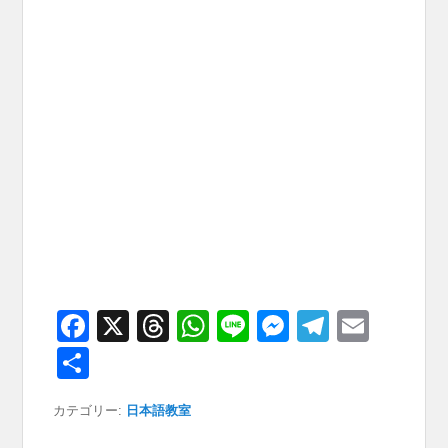
F
X
T
W
Li
M
T
E
a
hr
h
n
e
el
m
共
c
e
at
e
ss
e
ail
有
カテゴリー:
日本語教室
e
a
s
e
gr