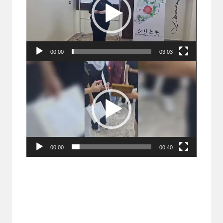
レ
ー
ヤ
ー
00:00
03:03
動
画
プ
レ
ー
ヤ
ー
00:00
00:40