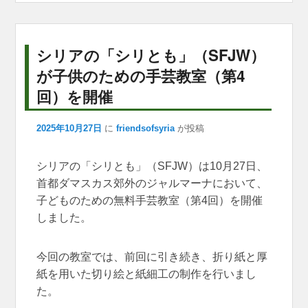
b
d
A
n
a
o
s
p
g
m
o
p
er
シリアの「シリとも」（SFJW）
k
が子供のための手芸教室（第4
回）を開催
2025年10月27日
に
friendsofsyria
が投稿
シリアの「シリとも」（SFJW）は10月27日、
首都ダマスカス郊外のジャルマーナにおいて、
子どものための無料手芸教室（第4回）を開催
しました。
今回の教室では、前回に引き続き、折り紙と厚
紙を用いた切り絵と紙細工の制作を行いまし
た。