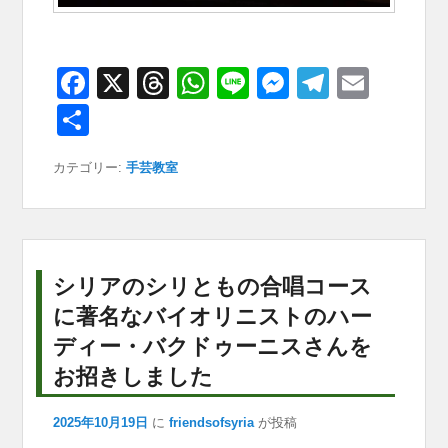
F
X
T
W
Li
M
T
E
a
hr
h
n
e
el
m
共
c
e
at
e
ss
e
ail
有
カテゴリー:
手芸教室
e
a
s
e
gr
b
d
A
n
a
o
s
p
g
m
o
p
er
シリアのシリともの合唱コース
k
に著名なバイオリニストのハー
ディー・バクドゥーニスさんを
お招きしました
2025年10月19日
に
friendsofsyria
が投稿