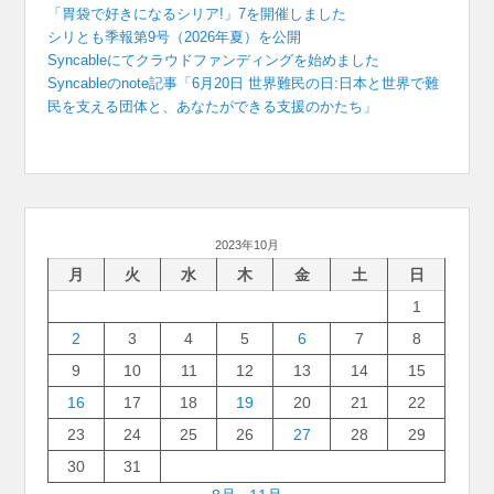
「胃袋で好きになるシリア!」7を開催しました
シリとも季報第9号（2026年夏）を公開
Syncableにてクラウドファンディングを始めました
Syncableのnote記事「6月20日 世界難民の日:日本と世界で難
民を支える団体と、あなたができる支援のかたち」
2023年10月
月
火
水
木
金
土
日
1
2
3
4
5
6
7
8
9
10
11
12
13
14
15
16
17
18
19
20
21
22
23
24
25
26
27
28
29
30
31