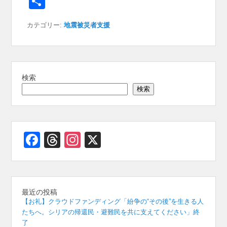
共
c
e
at
e
ss
e
ail
有
カテゴリー:
地震被災者支援
e
a
s
e
gr
b
d
A
n
a
o
s
p
g
m
o
p
er
検索
検索
k
Facebook
Threads
Instagram
X
最近の投稿
【お礼】クラウドファンディング「紛争の“その後”を生きる人
たちへ。シリアの帰還民・避難民を共に支えてください」終
了