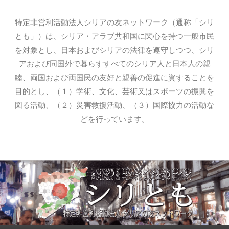
特定非営利活動法人シリアの友ネットワーク（通称「シリ
とも」）は、シリア・アラブ共和国に関心を持つ一般市民
を対象とし、日本およびシリアの法律を遵守しつつ、シリ
アおよび同国外で暮らすすべてのシリア人と日本人の親
睦、両国および両国民の友好と親善の促進に資することを
目的とし、（１）学術、文化、芸術又はスポーツの振興を
図る活動、（２）災害救援活動、（３）国際協力の活動な
どを行っています。